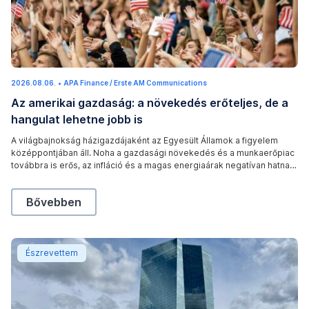
2026.08.06.
2
•
APA Finance / Erste AM Communications
0
Az amerikai gazdaság: a növekedés erőteljes, de a
2
6
hangulat lehetne jobb is
.
0
8
A világbajnokság házigazdájaként az Egyesült Államok a figyelem
.
középpontjában áll. Noha a gazdasági növekedés és a munkaerőpiac
0
6
továbbra is erős, az infláció és a magas energiaárak negatívan hatnak
.
a fogyasztói hangulatra. Új blogbejegyzésünkben többet is
megtudhat a világbajnokság házigazdáira vonatkozó legfrissebb
Az amerikai gazdaság: a növekedés erőteljes, de a h
Bővebben
gazdasági adatokról.
Az EKB emeli az irányadó kamatlábat: a kamatemelés 
Észrevettem