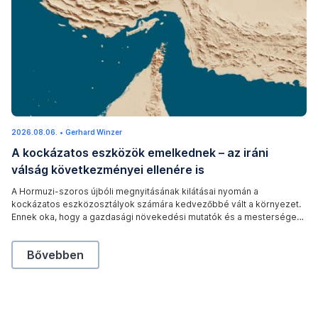
n
2026.08.06.
2
•
Gerhard Winzer
0
A kockázatos eszközök emelkednek – az iráni
2
6
válság következményei ellenére is
.
0
8
A Hormuzi-szoros újbóli megnyitásának kilátásai nyomán a
.
kockázatos eszközosztályok számára kedvezőbbé vált a környezet.
0
6
Ennek oka, hogy a gazdasági növekedési mutatók és a mesterséges
.
intelligencia (AI) térnyerése egy támogató növekedési környezetre
utalnak. A tárgyalások sikeres kimenetele azonban még nem valósult
A kockázatos eszközök emelkednek – az iráni válsá
Bővebben
meg, és az iráni válság következményeit is figyelembe kell venni.