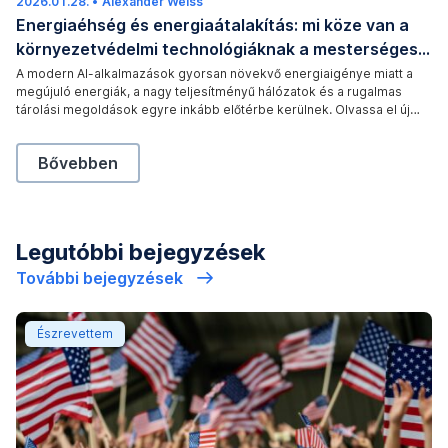
2026.01.28.
2026.03.30.
•
Alexander Weiss
AdobeStock
Energiaéhség és energiaátalakítás: mi köze van a
környezetvédelmi technológiáknak a mesterséges
intelligenciához?
A modern AI-alkalmazások gyorsan növekvő energiaigénye miatt a
megújuló energiák, a nagy teljesítményű hálózatok és a rugalmas
tárolási megoldások egyre inkább előtérbe kerülnek. Olvassa el új
blogbejegyzésünkben, hogy miért válik az energiakérdés a digitális
jövő meghatározó tényezőjévé.
Energiaéhség és energiaátalakítás: mi köze van a 
Bővebben
Legutóbbi bejegyzések
:
További bejegyzések
Az amerikai gazdaság: a növekedés erőteljes, de a han
Észrevettem