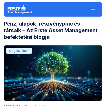
Navigáció kihagyása
Toggle 
Erste Asset Management Inv
Pénz, alapok, részvénypiac és
társaik – Az Erste Asset Management
befektetési blogja
Energiaéhség és energiaátalakítás: mi köze van a kör
Megosztások
(c)