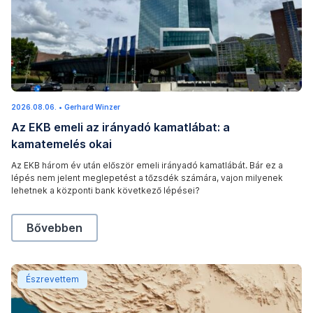
(
2026.08.06.
2
•
Gerhard Winzer
c
0
Az EKB emeli az irányadó kamatlábat: a
2
)
6
kamatemelés okai
.
P
0
8
a
Az EKB három év után először emeli irányadó kamatlábát. Bár ez a
.
lépés nem jelent meglepetést a tőzsdék számára, vajon milyenek
0
u
6
lehetnek a központi bank következő lépései?
l
.
S
Az EKB emeli az irányadó kamatlábat: a kamatemelé
Bővebben
e
v
e
A kockázatos eszközök emelkednek – az iráni válság k
Észrevettem
r
i