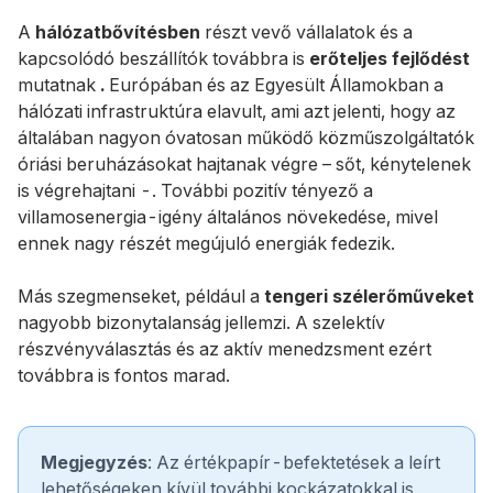
A
hálózatbővítésben
részt vevő vállalatok és a
kapcsolódó beszállítók továbbra is
erőteljes fejlődést
mutatnak
.
Európában és az Egyesült Államokban a
hálózati infrastruktúra elavult, ami azt jelenti, hogy az
általában nagyon óvatosan működő közműszolgáltatók
óriási beruházásokat hajtanak végre – sőt, kénytelenek
is végrehajtani -. További pozitív tényező a
villamosenergia-igény általános növekedése, mivel
ennek nagy részét megújuló energiák fedezik.
Más szegmenseket, például a
tengeri szélerőműveket
nagyobb bizonytalanság jellemzi. A szelektív
részvényválasztás és az aktív menedzsment ezért
továbbra is fontos marad.
Megjegyzés
: Az értékpapír-befektetések a leírt
lehetőségeken kívül további kockázatokkal is