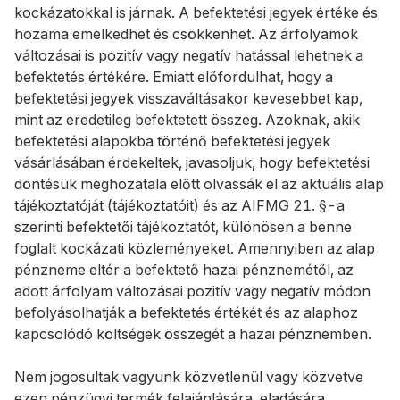
kockázatokkal is járnak. A befektetési jegyek értéke és
hozama emelkedhet és csökkenhet. Az árfolyamok
változásai is pozitív vagy negatív hatással lehetnek a
befektetés értékére. Emiatt előfordulhat, hogy a
befektetési jegyek visszaváltásakor kevesebbet kap,
mint az eredetileg befektetett összeg. Azoknak, akik
befektetési alapokba történő befektetési jegyek
vásárlásában érdekeltek, javasoljuk, hogy befektetési
döntésük meghozatala előtt olvassák el az aktuális alap
tájékoztatóját (tájékoztatóit) és az AIFMG 21. §-a
szerinti befektetői tájékoztatót, különösen a benne
foglalt kockázati közleményeket. Amennyiben az alap
pénzneme eltér a befektető hazai pénznemétől, az
adott árfolyam változásai pozitív vagy negatív módon
befolyásolhatják a befektetés értékét és az alaphoz
kapcsolódó költségek összegét a hazai pénznemben.
Nem jogosultak vagyunk közvetlenül vagy közvetve
ezen pénzügyi termék felajánlására, eladására,