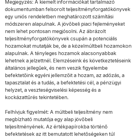
Megjegyzés: A kiemelt információkat tartalmazó
dokumentumban felsorolt ​​teljesítményforgatókönyvek
egy uniós rendeletben meghatározott számítási
módszeren alapulnak. A jövőbeli piaci fejleményeket
nem lehet pontosan megjósolni. Az ábrázolt
teljesítményforgatókönyvek csupán a potenciális
hozamokat mutatják be, de a közelmúltbeli hozamokon
alapulnak. A tényleges hozamok alacsonyabbak
lehetnek a jelzettnél. Elemzéseink és következtetéseink
általános jellegűek, és nem veszik figyelembe
befektetőink egyéni jellemzőit a hozam, az adózás, a
tapasztalat és a tudás, a befektetési cél, a pénzügyi
helyzet, a veszteségviselési képesség és a
kockázattűrés tekintetében.
Felhívjuk figyelmét: A múltbeli teljesítmény nem
megbízható mutatója egy alap jövőbeli
teljesítményének. Az értékpapírokba történő
befektetések az itt bemutatott lehetőségeken túl