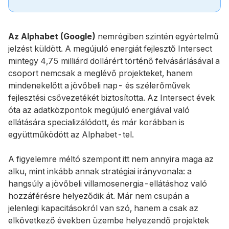
Az Alphabet (Google)
nemrégiben szintén egyértelmű
jelzést küldött. A megújuló energiát fejlesztő Intersect
mintegy 4,75 milliárd dollárért történő felvásárlásával a
csoport nemcsak a meglévő projekteket, hanem
mindenekelőtt a jövőbeli nap- és szélerőművek
fejlesztési csővezetékét biztosította. Az Intersect évek
óta az adatközpontok megújuló energiával való
ellátására specializálódott, és már korábban is
együttműködött az Alphabet-tel.
A figyelemre méltó szempont itt nem annyira maga az
alku, mint inkább annak stratégiai irányvonala: a
hangsúly a jövőbeli villamosenergia-ellátáshoz való
hozzáférésre helyeződik át. Már nem csupán a
jelenlegi kapacitásokról van szó, hanem a csak az
elkövetkező években üzembe helyezendő projektek