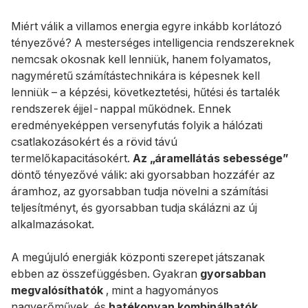
Miért válik a villamos energia egyre inkább korlátozó
tényezővé? A mesterséges intelligencia rendszereknek
nemcsak okosnak kell lenniük, hanem folyamatos,
nagyméretű számítástechnikára is képesnek kell
lenniük – a képzési, következtetési, hűtési és tartalék
rendszerek éjjel-nappal működnek. Ennek
eredményeképpen versenyfutás folyik a hálózati
csatlakozásokért és a rövid távú
termelőkapacitásokért.
Az „áramellátás sebessége”
döntő tényezővé válik: aki gyorsabban hozzáfér az
áramhoz, az gyorsabban tudja növelni a számítási
teljesítményt, és gyorsabban tudja skálázni az új
alkalmazásokat.
A megújuló energiák központi szerepet játszanak
ebben az összefüggésben. Gyakran
gyorsabban
megvalósíthatók
, mint a hagyományos
nagyerőművek, és
hatékonyan kombinálhatók