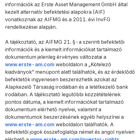
információk az Erste Asset Management GmbH által
kezelt alternatív befektetési alapokra (AIF)
vonatkoznak az AIFMG és a 2011. évi InvFG
rendelkezései alapján.
A tájékoztató, az AIFMG 21. §-a szerinti befektetői
információk és a kiemelt információkat tartalmazó
dokumentum jelenleg érvényes változatai a
www.erste-am.com
weboldalon a „Kötelező
kiadványok” menüpont alatt találhatók, és az érdeklődő
befektetők ingyenesen beszerezhetik azokat az
Alapkezelő Társaság irodáiban és a letétkezelő bank
irodáiban. A tájékoztató legutóbbi közzétételének
pontos dátuma, a kiemelt információkat tartalmazó
dokumentum elérhető nyelvei, valamint a
dokumentumok beszerzésének egyéb helyszínei a
www.erste-am.com
weboldalon találhatók. A
befektetői jogok összefoglalója német és angol nyelven
elérhető a
www.erste-am.com/investor-rights