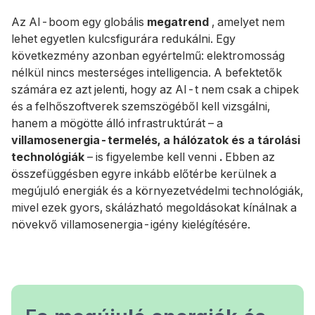
Az AI-boom egy globális
megatrend
, amelyet nem
lehet egyetlen kulcsfigurára redukálni. Egy
következmény azonban egyértelmű: elektromosság
nélkül nincs mesterséges intelligencia. A befektetők
számára ez azt jelenti, hogy az AI-t nem csak a chipek
és a felhőszoftverek szemszögéből kell vizsgálni,
hanem a mögötte álló infrastruktúrát – a
villamosenergia-termelés, a hálózatok és a tárolási
technológiák
– is figyelembe kell venni
.
Ebben az
összefüggésben egyre inkább előtérbe kerülnek a
megújuló energiák és a környezetvédelmi technológiák,
mivel ezek gyors, skálázható megoldásokat kínálnak a
növekvő villamosenergia-igény kielégítésére.