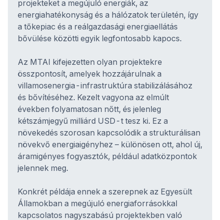
projekteket a megújuló energiák, az
energiahatékonyság és a hálózatok területén, így
a tőkepiac és a reálgazdasági energiaellátás
bővülése közötti egyik legfontosabb kapocs.
Az MTAI kifejezetten olyan projektekre
összpontosít, amelyek hozzájárulnak a
villamosenergia-infrastruktúra stabilizálásához
és bővítéséhez. Kezelt vagyona az elmúlt
években folyamatosan nőtt, és jelenleg
kétszámjegyű milliárd USD-t tesz ki. Ez a
növekedés szorosan kapcsolódik a strukturálisan
növekvő energiaigényhez – különösen ott, ahol új,
áramigényes fogyasztók, például adatközpontok
jelennek meg.
Konkrét példája ennek a szerepnek az Egyesült
Államokban a megújuló energiaforrásokkal
kapcsolatos nagyszabású projektekben való