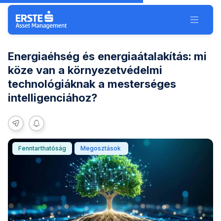
Navigáció kihagyása
Toggle 
Energiaéhség és energiaátalakítás: mi
köze van a környezetvédelmi
technológiáknak a mesterséges
intelligenciához?
share
Notification
(c)
Fenntarthatóság
Megosztások
AdobeStock