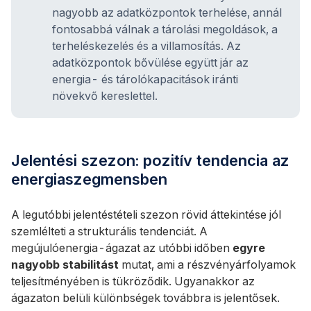
nagyobb az adatközpontok terhelése, annál
fontosabbá válnak a tárolási megoldások, a
terheléskezelés és a villamosítás. Az
adatközpontok bővülése együtt jár az
energia- és tárolókapacitások iránti
növekvő kereslettel.
Jelentési szezon: pozitív tendencia az
energiaszegmensben
A legutóbbi jelentéstételi szezon rövid áttekintése jól
szemlélteti a strukturális tendenciát. A
megújulóenergia-ágazat az utóbbi időben
egyre
nagyobb stabilitást
mutat, ami a részvényárfolyamok
teljesítményében is tükröződik. Ugyanakkor az
ágazaton belüli különbségek továbbra is jelentősek.