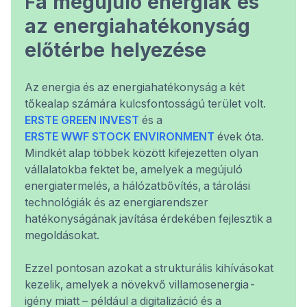
F
a megújuló energiák és
az energiahatékonyság
előtérbe helyezése
Az energia és az energiahatékonyság a két
tőkealap számára kulcsfontosságú terület volt.
ERSTE GREEN INVEST
és a
ERSTE WWF STOCK ENVIRONMENT
évek óta.
Mindkét alap többek között kifejezetten olyan
vállalatokba fektet be, amelyek a megújuló
energiatermelés, a hálózatbővítés, a tárolási
technológiák és az energiarendszer
hatékonyságának javítása érdekében fejlesztik a
megoldásokat.
Ezzel pontosan azokat a strukturális kihívásokat
kezelik, amelyek a növekvő villamosenergia-
igény miatt – például a digitalizáció és a