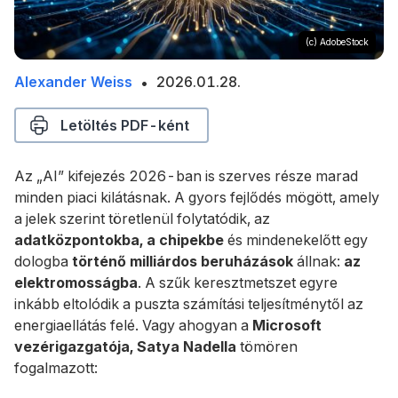
(c) AdobeStock
Alexander Weiss
2026.01.28.
2026.03.30.
•
Letöltés PDF-ként
Az „AI” kifejezés 2026-ban is szerves része marad
minden piaci kilátásnak. A gyors fejlődés mögött, amely
a jelek szerint töretlenül folytatódik, az
adatközpontokba, a chipekbe
és mindenekelőtt egy
dologba
történő milliárdos beruházások
állnak:
az
elektromosságba
. A szűk keresztmetszet egyre
inkább eltolódik a puszta számítási teljesítménytől az
energiaellátás felé. Vagy ahogyan a
Microsoft
vezérigazgatója, Satya Nadella
tömören
fogalmazott: